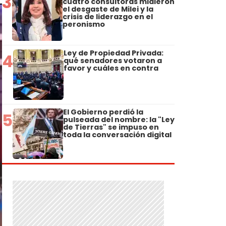
3
cuatro consultoras midieron
el desgaste de Milei y la
crisis de liderazgo en el
peronismo
Ley de Propiedad Privada:
4
qué senadores votaron a
favor y cuáles en contra
El Gobierno perdió la
5
pulseada del nombre: la "Ley
de Tierras" se impuso en
toda la conversación digital