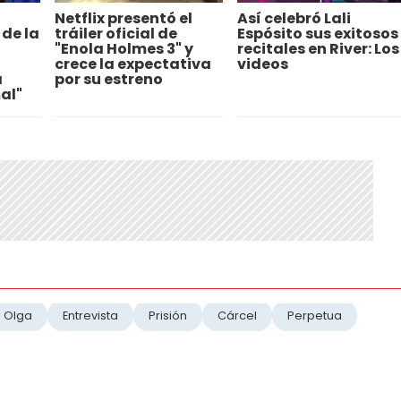
Netflix presentó el
Así celebró Lali
 de la
tráiler oficial de
Espósito sus exitosos
"Enola Holmes 3" y
recitales en River: Los
crece la expectativa
videos
a
por su estreno
al"
Olga
Entrevista
Prisión
Cárcel
Perpetua