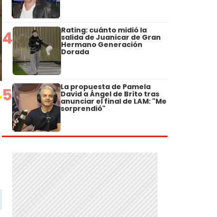
Rating: cuánto midió la
4
salida de Juanicar de Gran
Hermano Generación
Dorada
La propuesta de Pamela
5
David a Ángel de Brito tras
anunciar el final de LAM: "Me
sorprendió"