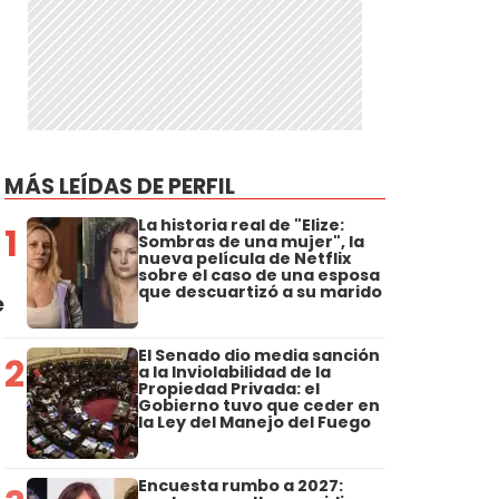
n
MÁS LEÍDAS DE PERFIL
La historia real de "Elize:
1
Sombras de una mujer", la
nueva película de Netflix
sobre el caso de una esposa
que descuartizó a su marido
e
El Senado dio media sanción
2
a la Inviolabilidad de la
Propiedad Privada: el
Gobierno tuvo que ceder en
la Ley del Manejo del Fuego
Encuesta rumbo a 2027: