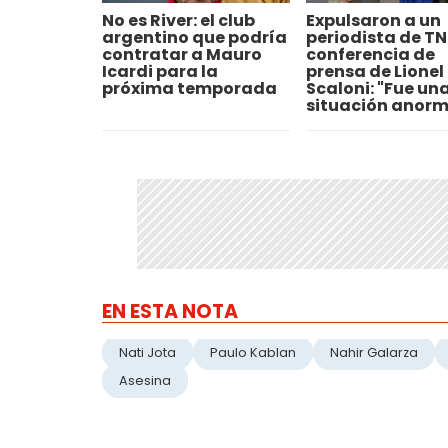
No es River: el club
Expulsaron a un
argentino que podría
periodista de TN
contratar a Mauro
conferencia de
Icardi para la
prensa de Lionel
próxima temporada
Scaloni: "Fue un
situación anorm
EN ESTA NOTA
Nati Jota
Paulo Kablan
Nahir Galarza
Asesina