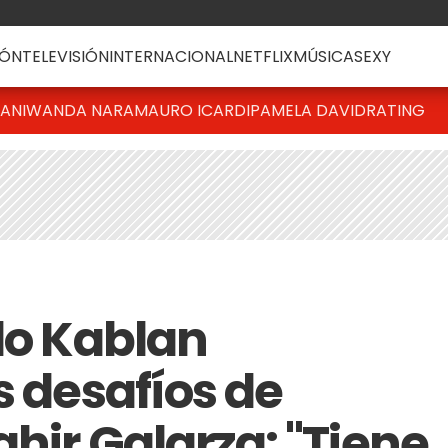
ÓN
TELEVISIÓN
INTERNACIONAL
NETFLIX
MÚSICA
SEXY
IANI
WANDA NARA
MAURO ICARDI
PAMELA DAVID
RATING
lo Kablan
s desafíos de
ahir Galarza: "Tiene