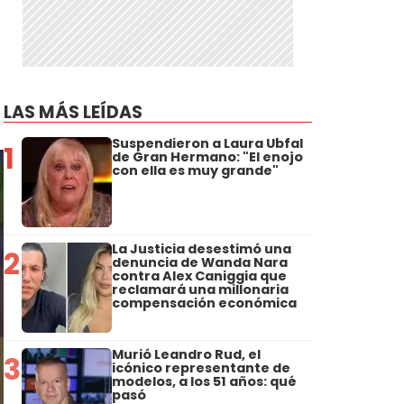
a
LAS MÁS LEÍDAS
Suspendieron a Laura Ubfal
1
de Gran Hermano: "El enojo
con ella es muy grande"
La Justicia desestimó una
2
denuncia de Wanda Nara
contra Alex Caniggia que
reclamará una millonaria
compensación económica
Murió Leandro Rud, el
3
icónico representante de
modelos, a los 51 años: qué
pasó