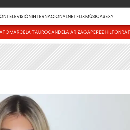
ÓN
TELEVISIÓN
INTERNACIONAL
NETFLIX
MÚSICA
SEXY
BATO
MARCELA TAURO
CANDELA ARIZAGA
PEREZ HILTON
RAT