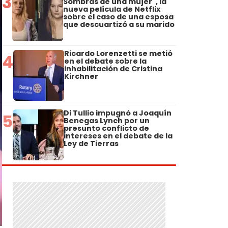
3
Sombras de una mujer", la
nueva película de Netflix
sobre el caso de una esposa
que descuartizó a su marido
Ricardo Lorenzetti se metió
4
en el debate sobre la
inhabilitación de Cristina
Kirchner
Di Tullio impugnó a Joaquín
5
Benegas Lynch por un
presunto conflicto de
intereses en el debate de la
Ley de Tierras