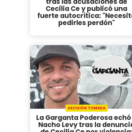
tras las acusaciones de
Cecilia Ce y publicó una
fuerte autocrítica: "Necesi
pedirles perdón"
DECISIÓN TOMADA
La Garganta Poderosa echó
Nacho Levy tras la denunci
de Cecilia Ce por violencia