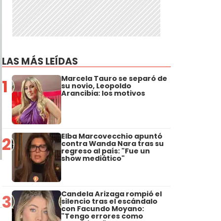
LAS MÁS LEÍDAS
Marcela Tauro se separó de
1
su novio, Leopoldo
Arancibia: los motivos
Elba Marcovecchio apuntó
2
contra Wanda Nara tras su
regreso al país: "Fue un
show mediático"
Candela Arizaga rompió el
3
silencio tras el escándalo
con Facundo Moyano:
"Tengo errores como