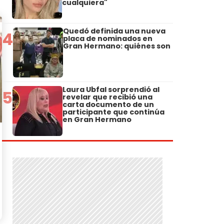
cualquiera"
Quedó definida una nueva
4
placa de nominados en
Gran Hermano: quiénes son
Laura Ubfal sorprendió al
5
revelar que recibió una
carta documento de un
participante que continúa
en Gran Hermano