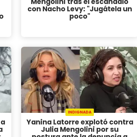
Mengolini tras el escándalo
con Nacho Levy: "Jugátela un
to
poco"
INDIGNADA
 a
Yanina Latorre explotó contra
a
Julia Mengolini por su
:
postura ante la denuncia a