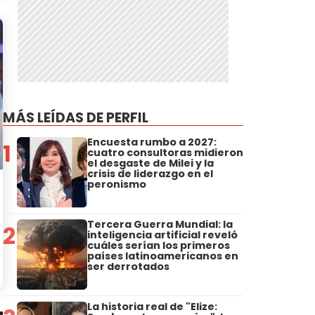
MÁS LEÍDAS DE PERFIL
Encuesta rumbo a 2027:
1
cuatro consultoras midieron
el desgaste de Milei y la
crisis de liderazgo en el
peronismo
Tercera Guerra Mundial: la
2
inteligencia artificial reveló
cuáles serían los primeros
países latinoamericanos en
ser derrotados
La historia real de "Elize: