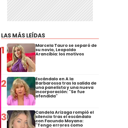
LAS MÁS LEÍDAS
Marcela Tauro se separó de
1
su novio, Leopoldo
Arancibia: los motivos
Escándalo en A la
2
Barbarossa tras la salida de
una panelista y una nueva
incorporación: "Se fue
ofendida"
Candela Arizaga rompió el
3
silencio tras el escándalo
con Facundo Moyano:
"Tengo errores como