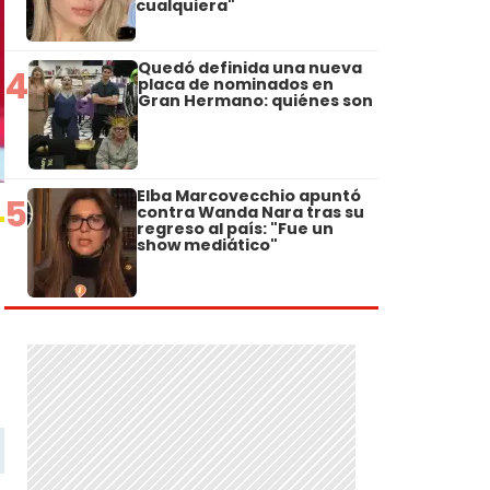
cualquiera"
Quedó definida una nueva
4
placa de nominados en
Gran Hermano: quiénes son
Elba Marcovecchio apuntó
5
contra Wanda Nara tras su
regreso al país: "Fue un
show mediático"