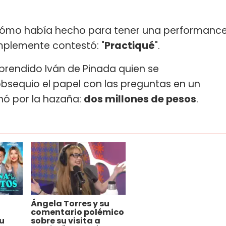
 cómo había hecho para tener una performanc
implemente contestó: "
Practiqué
".
sorprendido Iván de Pinada quien se
bsequio el papel con las preguntas en un
nó por la hazaña:
dos millones de pesos
.
Ángela Torres y su
comentario polémico
u
sobre su visita a