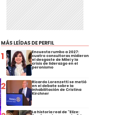
MÁS LEÍDAS DE PERFIL
Encuesta rumbo a 2027:
1
cuatro consultoras midieron
el desgaste de Milei y la
crisis de liderazgo en el
peronismo
Ricardo Lorenzetti se metió
2
en el debate sobre la
inhabilitación de Cristina
Kirchner
La historia real de "Elize: