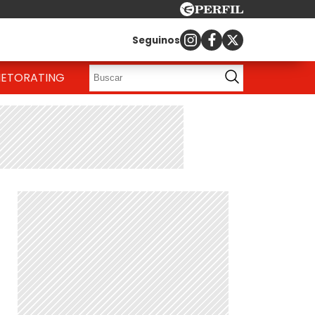
Seguinos
IETO
RATING