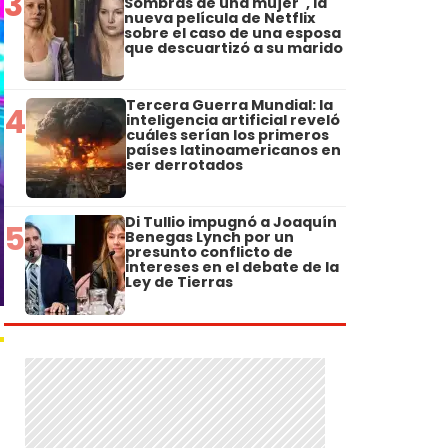
3
Sombras de una mujer", la
nueva película de Netflix
sobre el caso de una esposa
que descuartizó a su marido
Tercera Guerra Mundial: la
4
inteligencia artificial reveló
cuáles serían los primeros
países latinoamericanos en
ser derrotados
Di Tullio impugnó a Joaquín
5
Benegas Lynch por un
presunto conflicto de
intereses en el debate de la
Ley de Tierras