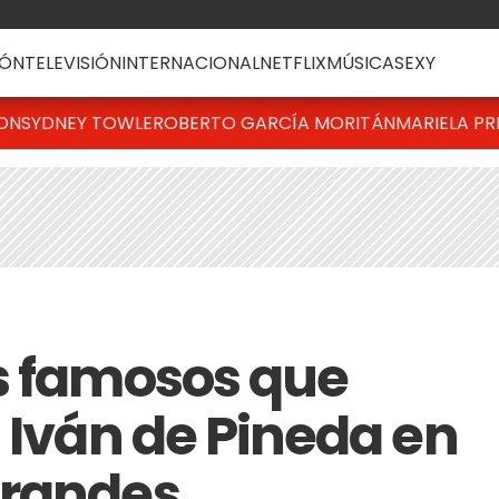
ÓN
TELEVISIÓN
INTERNACIONAL
NETFLIX
MÚSICA
SEXY
TON
SYDNEY TOWLE
ROBERTO GARCÍA MORITÁN
MARIELA PR
s famosos que
 Iván de Pineda en
grandes