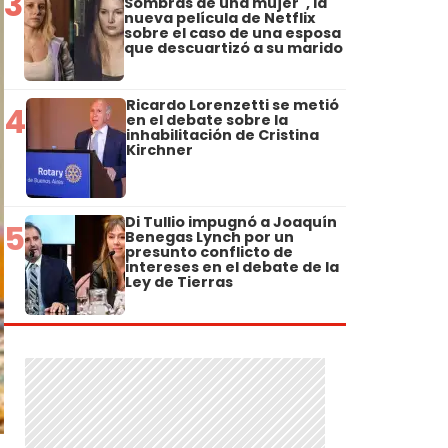
3
Sombras de una mujer", la
nueva película de Netflix
sobre el caso de una esposa
que descuartizó a su marido
Ricardo Lorenzetti se metió
4
en el debate sobre la
inhabilitación de Cristina
Kirchner
Di Tullio impugnó a Joaquín
5
Benegas Lynch por un
presunto conflicto de
intereses en el debate de la
Ley de Tierras