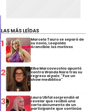
LAS MÁS LEÍDAS
Marcela Tauro se separó de
1
su novio, Leopoldo
Arancibia: los motivos
Elba Marcovecchio apuntó
2
contra Wanda Nara tras su
regreso al país: "Fue un
show mediático"
Laura Ubfal sorprendió al
3
revelar que recibió una
carta documento de un
participante que continúa