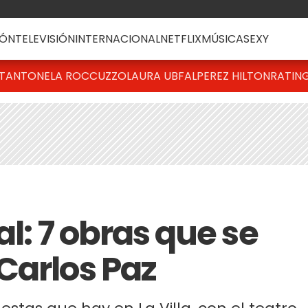
ÓN
TELEVISIÓN
INTERNACIONAL
NETFLIX
MÚSICA
SEXY
T
ANTONELA ROCCUZZO
LAURA UBFAL
PEREZ HILTON
RATIN
al: 7 obras que se
Carlos Paz