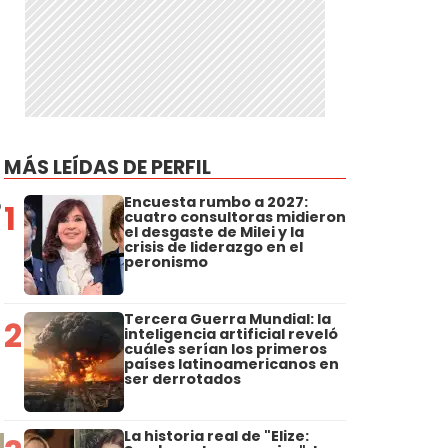
MÁS LEÍDAS DE PERFIL
o
Encuesta rumbo a 2027:
1
cuatro consultoras midieron
el desgaste de Milei y la
crisis de liderazgo en el
peronismo
Tercera Guerra Mundial: la
2
inteligencia artificial reveló
cuáles serían los primeros
países latinoamericanos en
ser derrotados
La historia real de "Elize: