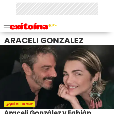
ARACELI GONZALEZ
¿QUÉ DIJERON?
Araceli González y Fabián