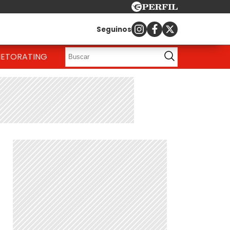
Seguinos
IETO
RATING