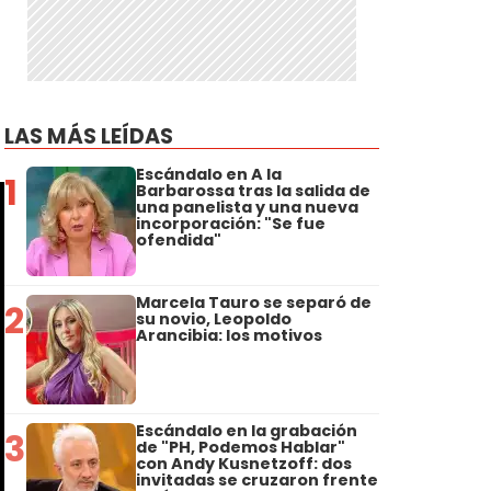
LAS MÁS LEÍDAS
Escándalo en A la
1
Barbarossa tras la salida de
una panelista y una nueva
incorporación: "Se fue
ofendida"
Marcela Tauro se separó de
2
su novio, Leopoldo
Arancibia: los motivos
Escándalo en la grabación
3
de "PH, Podemos Hablar"
con Andy Kusnetzoff: dos
invitadas se cruzaron frente