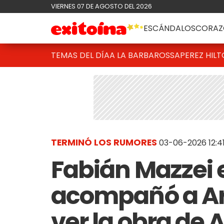
VIERNES 07 DE AGOSTO DEL 2026
ESCÁNDALOS
CORAZ
TEMAS DEL DÍA
A LA BARBAROSSA
PEREZ HIL
TERMINÓ LOS RUMORES
03-06-2026 12:4
Fabián Mazzei 
acompañó a Ara
ver la obra de 