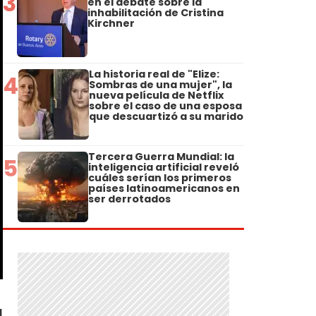
3
en el debate sobre la
inhabilitación de Cristina
Kirchner
La historia real de "Elize:
4
Sombras de una mujer", la
nueva película de Netflix
sobre el caso de una esposa
que descuartizó a su marido
Tercera Guerra Mundial: la
5
inteligencia artificial reveló
cuáles serían los primeros
países latinoamericanos en
ser derrotados
a