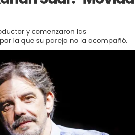
productor y comenzaron las
 por la que su pareja no la acompañó.