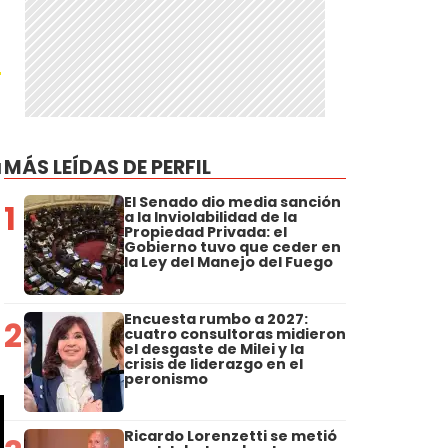
u
a
MÁS LEÍDAS DE PERFIL
El Senado dio media sanción
1
a la Inviolabilidad de la
Propiedad Privada: el
Gobierno tuvo que ceder en
la Ley del Manejo del Fuego
Encuesta rumbo a 2027:
2
cuatro consultoras midieron
el desgaste de Milei y la
crisis de liderazgo en el
peronismo
Ricardo Lorenzetti se metió