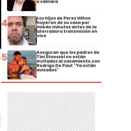
a cámara
Los hijos de Perez Hilton
4
huyeron de su casa por
miedo minutos antes de la
aterradora transmisión en
vivo
Aseguran que los padres de
5
Tini Stoessel no están
invitados al casamiento con
Rodrigo De Paul: "Ya están
avisados"