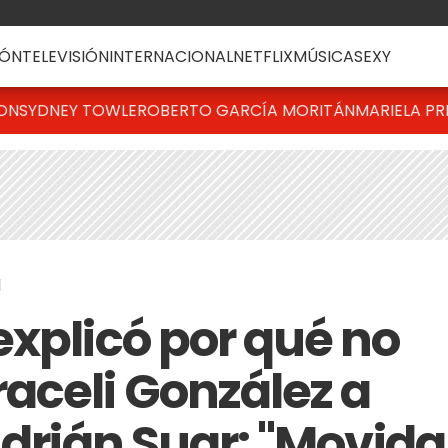
ÓN
TELEVISIÓN
INTERNACIONAL
NETFLIX
MÚSICA
SEXY
TON
SYDNEY TOWLE
ROBERTO GARCÍA MORITÁN
MARIELA PR
1
explicó por qué no
celi González a
Adrián Suar: "Movida