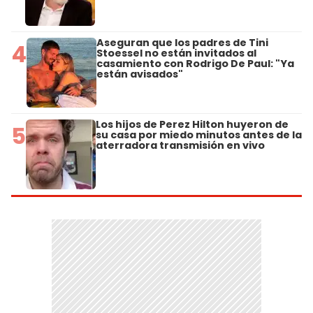
Aseguran que los padres de Tini
4
Stoessel no están invitados al
casamiento con Rodrigo De Paul: "Ya
están avisados"
Los hijos de Perez Hilton huyeron de
5
su casa por miedo minutos antes de la
aterradora transmisión en vivo