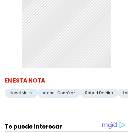
EN ESTA NOTA
Lionel Messi
Araceli González
Robert De Niro
Lali 