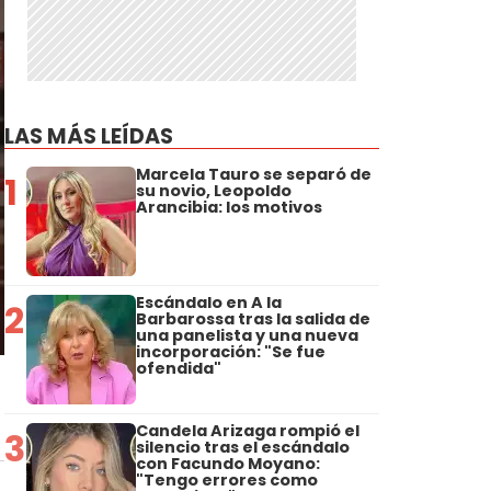
LAS MÁS LEÍDAS
Marcela Tauro se separó de
1
su novio, Leopoldo
Arancibia: los motivos
Escándalo en A la
2
Barbarossa tras la salida de
una panelista y una nueva
incorporación: "Se fue
ofendida"
Candela Arizaga rompió el
3
silencio tras el escándalo
con Facundo Moyano:
"Tengo errores como