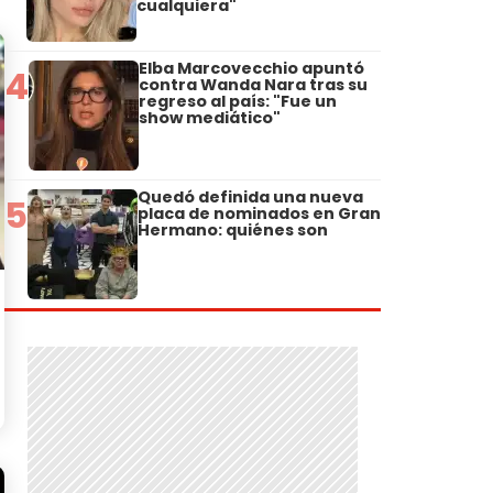
cualquiera"
Elba Marcovecchio apuntó
4
contra Wanda Nara tras su
regreso al país: "Fue un
show mediático"
Quedó definida una nueva
5
placa de nominados en Gran
Hermano: quiénes son