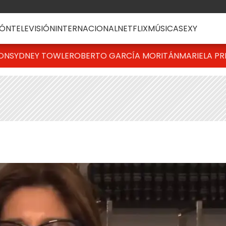
ÓN
TELEVISIÓN
INTERNACIONAL
NETFLIX
MÚSICA
SEXY
TON
SYDNEY TOWLE
ROBERTO GARCÍA MORITÁN
MARIELA PR