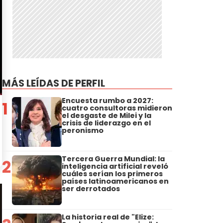
MÁS LEÍDAS DE PERFIL
Encuesta rumbo a 2027:
1
cuatro consultoras midieron
el desgaste de Milei y la
crisis de liderazgo en el
peronismo
Tercera Guerra Mundial: la
2
inteligencia artificial reveló
cuáles serían los primeros
países latinoamericanos en
ser derrotados
La historia real de "Elize: