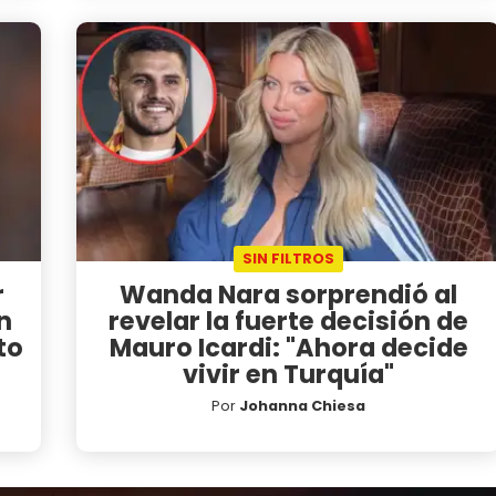
SIN FILTROS
r
Wanda Nara sorprendió al
n
revelar la fuerte decisión de
to
Mauro Icardi: "Ahora decide
vivir en Turquía"
Por
Johanna Chiesa