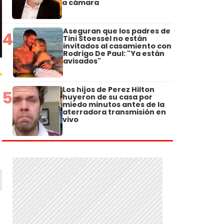
a cámara
Aseguran que los padres de
4
Tini Stoessel no están
invitados al casamiento con
Rodrigo De Paul: "Ya están
avisados"
Los hijos de Perez Hilton
5
huyeron de su casa por
miedo minutos antes de la
aterradora transmisión en
vivo