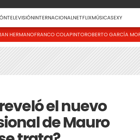
ÓN
TELEVISIÓN
INTERNACIONAL
NETFLIX
MÚSICA
SEXY
RAN HERMANO
FRANCO COLAPINTO
ROBERTO GARCÍA MO
reveló el nuevo
sional de Mauro
se trata?