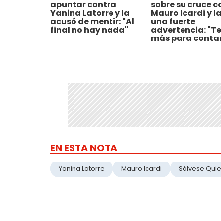
apuntar contra
sobre su cruce c
Yanina Latorre y la
Mauro Icardi y l
acusó de mentir: "Al
una fuerte
final no hay nada"
advertencia: "T
más para contar
EN ESTA NOTA
Yanina Latorre
Mauro Icardi
Sálvese Qui