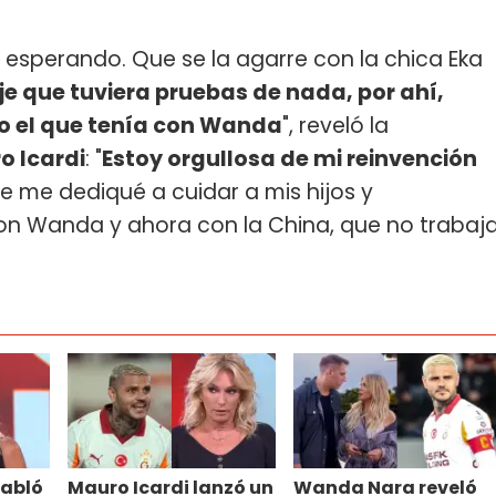
á esperando. Que se la agarre con la chica Eka
e que tuviera pruebas de nada, por ahí,
mo el que tenía con Wanda
", reveló la
 Icardi
: "
Estoy orgullosa de mi reinvención
ue me dediqué a cuidar a mis hijos y
on Wanda y ahora con la China, que no trabaj
habló
Mauro Icardi lanzó un
Wanda Nara reveló