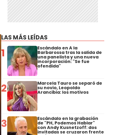
n
LAS MÁS LEÍDAS
Escándalo en A la
1
Barbarossa tras la salida de
una panelista y una nueva
incorporación: "Se fue
ofendida"
Marcela Tauro se separó de
2
su novio, Leopoldo
Arancibia: los motivos
Escándalo en la grabación
3
de "PH, Podemos Hablar"
con Andy Kusnetzoff: dos
invitadas se cruzaron frente