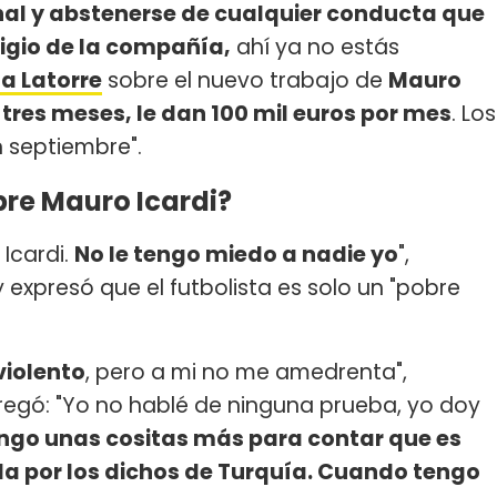
al y abstenerse de cualquier conducta que
igio de la compañía,
ahí ya no estás
a Latorre
sobre el nuevo trabajo de
Mauro
 tres meses, le dan 100 mil euros por mes
. Los
n septiembre".
bre Mauro Icardi?
Icardi.
No le tengo miedo a nadie yo
",
xpresó que el futbolista es solo un "pobre
.
violento
, pero a mi no me amedrenta",
egó: "Yo no hablé de ninguna prueba, yo doy
ngo unas cositas más para contar que es
da por los dichos de Turquía. Cuando tengo