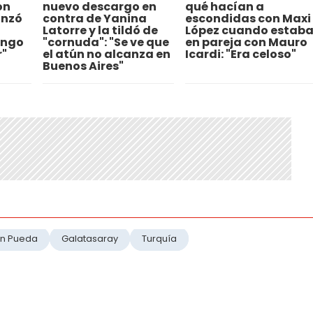
on
nuevo descargo en
qué hacían a
anzó
contra de Yanina
escondidas con Maxi
Latorre y la tildó de
López cuando estab
engo
"cornuda": "Se ve que
en pareja con Mauro
"
el atún no alcanza en
Icardi: "Era celoso"
Buenos Aires"
en Pueda
Galatasaray
Turquía