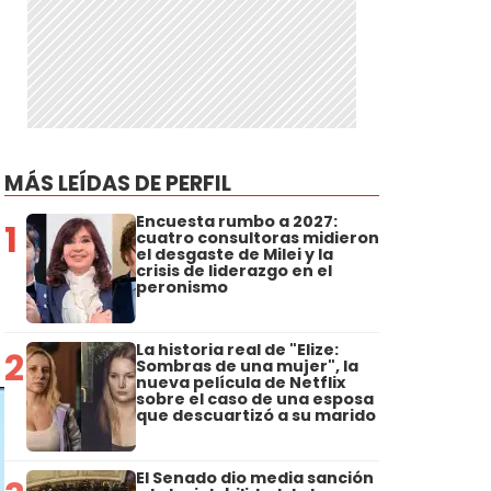
MÁS LEÍDAS DE PERFIL
Encuesta rumbo a 2027:
1
cuatro consultoras midieron
el desgaste de Milei y la
crisis de liderazgo en el
peronismo
La historia real de "Elize:
2
Sombras de una mujer", la
nueva película de Netflix
sobre el caso de una esposa
que descuartizó a su marido
El Senado dio media sanción