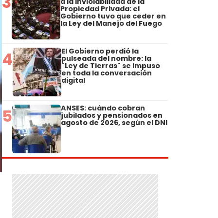
3
a la Inviolabilidad de la
Propiedad Privada: el
Gobierno tuvo que ceder en
la Ley del Manejo del Fuego
El Gobierno perdió la
4
pulseada del nombre: la
"Ley de Tierras" se impuso
en toda la conversación
digital
ANSES: cuándo cobran
5
jubilados y pensionados en
agosto de 2026, según el DNI