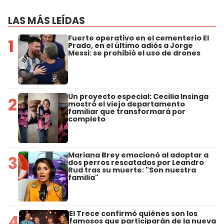
LAS MÁS LEÍDAS
Fuerte operativo en el cementerio El
1
Prado, en el último adiós a Jorge
Messi: se prohibió el uso de drones
Un proyecto especial: Cecilia Insinga
2
mostró el viejo departamento
familiar que transformará por
completo
Mariana Brey emocionó al adoptar a
3
dos perros rescatados por Leandro
Rud tras su muerte: "Son nuestra
familia"
El Trece confirmó quiénes son los
4
famosos que participarán de la nueva