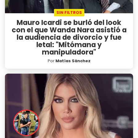
SIN FILTROS
Mauro Icardi se burló del look
con el que Wanda Nara asistió a
la audiencia de divorcio y fue
letal: "Mitómana y
manipuladora"
Por
Matías Sánchez