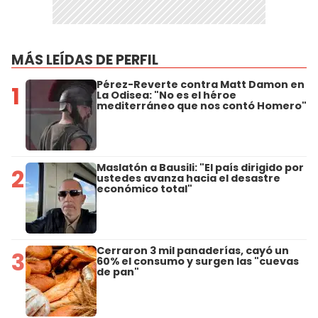
MÁS LEÍDAS DE PERFIL
Pérez-Reverte contra Matt Damon en
1
La Odisea: "No es el héroe
mediterráneo que nos contó Homero"
Maslatón a Bausili: "El país dirigido por
2
ustedes avanza hacia el desastre
económico total"
Cerraron 3 mil panaderías, cayó un
3
60% el consumo y surgen las "cuevas
de pan"