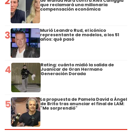
2
de Wanda Nara contra Alex Caniggia
que reclamará una millonaria
compensación económica
Murió Leandro Rud, el icónico
3
representante de modelos, a los 51
años: qué pasó
Rating: cuánto midió la salida de
4
Juanicar de Gran Hermano
Generación Dorada
La propuesta de Pamela David a Ángel
5
de Brito tras anunciar el final de LAM:
"Me sorprendió"