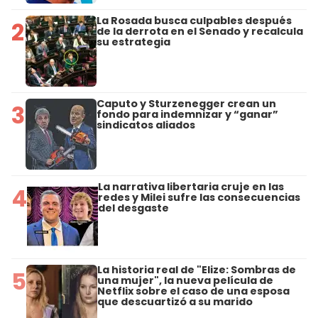
La Rosada busca culpables después
2
de la derrota en el Senado y recalcula
su estrategia
Caputo y Sturzenegger crean un
3
fondo para indemnizar y “ganar”
sindicatos aliados
La narrativa libertaria cruje en las
4
redes y Milei sufre las consecuencias
del desgaste
La historia real de "Elize: Sombras de
5
una mujer", la nueva película de
Netflix sobre el caso de una esposa
que descuartizó a su marido