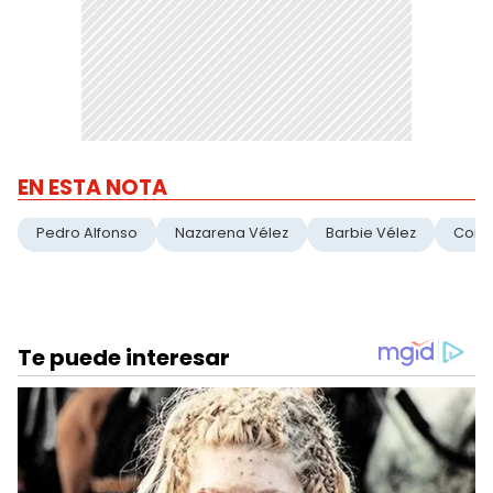
EN ESTA NOTA
Pedro Alfonso
Nazarena Vélez
Barbie Vélez
Corto