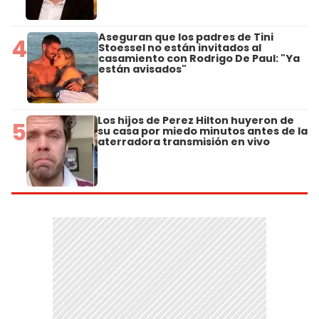
Aseguran que los padres de Tini
4
Stoessel no están invitados al
casamiento con Rodrigo De Paul: "Ya
están avisados"
Los hijos de Perez Hilton huyeron de
5
su casa por miedo minutos antes de la
aterradora transmisión en vivo