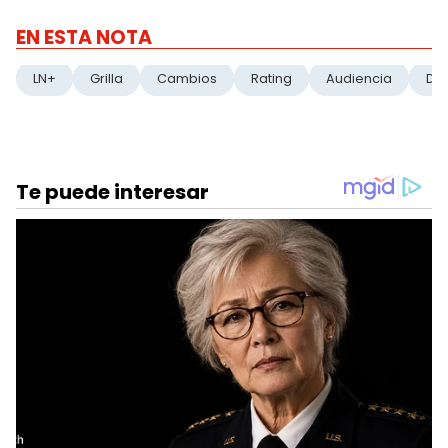
EN ESTA NOTA
LN+
Grilla
Cambios
Rating
Audiencia
Dec