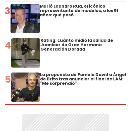
Murió Leandro Rud, el icónico
3
representante de modelos, a los 51
años: qué pasó
Rating: cuánto midió la salida de
4
Juanicar de Gran Hermano
Generación Dorada
La propuesta de Pamela David a Ángel
5
de Brito tras anunciar el final de LAM:
"Me sorprendió"