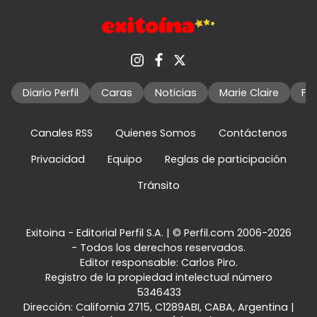
Diario Perfil
Caras
Noticias
Marie Claire
Fo
Canales RSS
Quienes Somos
Contáctenos
Privacidad
Equipo
Reglas de participación
Tránsito
Exitoina - Editorial Perfil S.A.
| © Perfil.com 2006-2026
- Todos los derechos reservados.
Editor responsable: Carlos Piro.
Registro de la propiedad intelectual número
5346433
Dirección:
California 2715
,
C1289ABI
,
CABA, Argentina
|