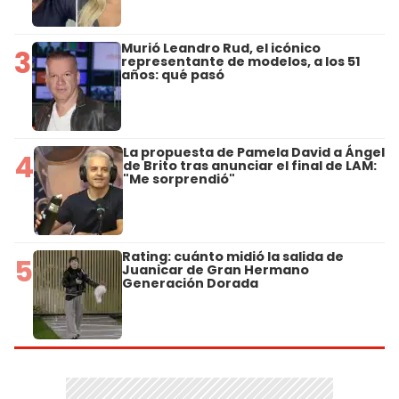
Murió Leandro Rud, el icónico
3
representante de modelos, a los 51
años: qué pasó
La propuesta de Pamela David a Ángel
4
de Brito tras anunciar el final de LAM:
"Me sorprendió"
Rating: cuánto midió la salida de
5
Juanicar de Gran Hermano
Generación Dorada