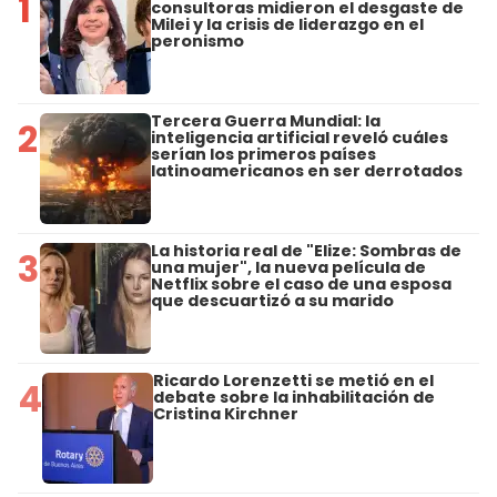
1
consultoras midieron el desgaste de
Milei y la crisis de liderazgo en el
peronismo
Tercera Guerra Mundial: la
2
inteligencia artificial reveló cuáles
serían los primeros países
latinoamericanos en ser derrotados
La historia real de "Elize: Sombras de
3
una mujer", la nueva película de
Netflix sobre el caso de una esposa
que descuartizó a su marido
Ricardo Lorenzetti se metió en el
4
debate sobre la inhabilitación de
Cristina Kirchner