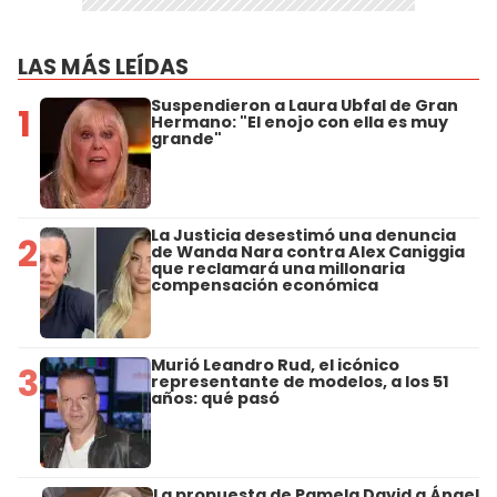
LAS MÁS LEÍDAS
Suspendieron a Laura Ubfal de Gran
1
Hermano: "El enojo con ella es muy
grande"
La Justicia desestimó una denuncia
2
de Wanda Nara contra Alex Caniggia
que reclamará una millonaria
compensación económica
Murió Leandro Rud, el icónico
3
representante de modelos, a los 51
años: qué pasó
La propuesta de Pamela David a Ángel