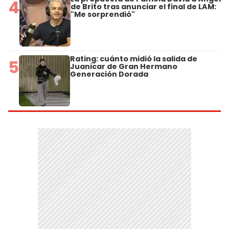
4
de Brito tras anunciar el final de LAM:
"Me sorprendió"
Rating: cuánto midió la salida de
5
Juanicar de Gran Hermano
Generación Dorada