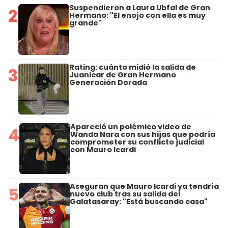
Suspendieron a Laura Ubfal de Gran
2
Hermano: "El enojo con ella es muy
grande"
Rating: cuánto midió la salida de
3
Juanicar de Gran Hermano
Generación Dorada
Apareció un polémico video de
4
Wanda Nara con sus hijas que podría
comprometer su conflicto judicial
con Mauro Icardi
Aseguran que Mauro Icardi ya tendría
5
nuevo club tras su salida del
Galatasaray: "Está buscando casa"