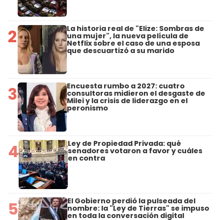
La historia real de "Elize: Sombras de
2
una mujer", la nueva película de
Netflix sobre el caso de una esposa
que descuartizó a su marido
Encuesta rumbo a 2027: cuatro
3
consultoras midieron el desgaste de
Milei y la crisis de liderazgo en el
peronismo
Ley de Propiedad Privada: qué
4
senadores votaron a favor y cuáles
en contra
El Gobierno perdió la pulseada del
5
nombre: la "Ley de Tierras" se impuso
en toda la conversación digital