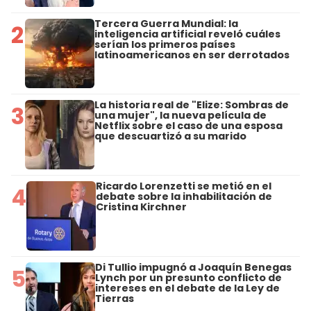
Tercera Guerra Mundial: la
2
inteligencia artificial reveló cuáles
serían los primeros países
latinoamericanos en ser derrotados
La historia real de "Elize: Sombras de
3
una mujer", la nueva película de
Netflix sobre el caso de una esposa
que descuartizó a su marido
Ricardo Lorenzetti se metió en el
4
debate sobre la inhabilitación de
Cristina Kirchner
Di Tullio impugnó a Joaquín Benegas
5
Lynch por un presunto conflicto de
intereses en el debate de la Ley de
Tierras