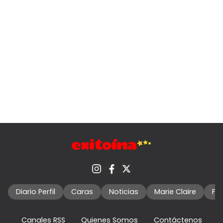
Diario Perfil
Caras
Noticias
Marie Claire
Fo
Canales RSS
Quienes Somos
Contáctenos