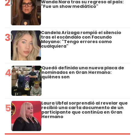
2
Wanda Nara tras su regreso al país:
"Fue un show mediático"
Candela Arizaga rompió el silencio
3
tras el escándalo con Facundo
Moyano: "Tengo errores como
cualquiera"
Quedó definida una nueva placa de
4
nominados en Gran Hermano:
quiénes son
Laura Ubfal sorprendió al revelar que
5
recibió una carta documento de un
participante que continúa en Gran
Hermano