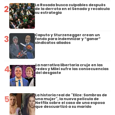
La Rosada busca culpables después
2
de la derrota en el Senado y recalcula
su estrategia
Caputo y Sturzenegger crean un
3
fondo para indemnizar y “ganar”
sindicatos aliados
La narrativa libertaria cruje en las
4
redes y Milei sufre las consecuencias
del desgaste
La historia real de "Elize: Sombras de
5
una mujer", la nueva película de
Netflix sobre el caso de una esposa
que descuartizó a su marido