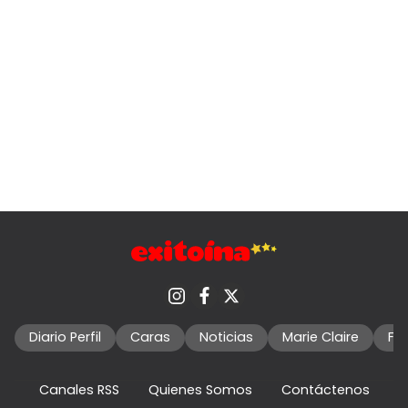
Diario Perfil
Caras
Noticias
Marie Claire
Fo
Canales RSS
Quienes Somos
Contáctenos