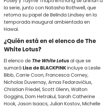
Posey y Tayme Thapthimthong se unirían a
la serie, junto con Natasha Rothwell, que
retoma su papel de Belinda Lindsey en la
temporada inaugural ambientada en
Hawai.
¿Quién está en el elenco de The
White Lotus?
El elenco de
T
he White Lotus
al que se
sumará
Lisa de BLACKPINK
incluye a Leslie
Bibb, Carrie Coon, Francesca Corney,
Nicholas Duvernay, Arnas Fedaravičius,
Christian Friedel, Scott Glenn, Walton
Goggins, Dom Hetrakul, Sarah Catherine
Hook, Jason Isaacs, Julian Kostov, Michelle