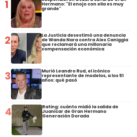
1
Hermano: "El enojo con ella es muy
grande"
La Justicia desestimó una denuncia
2
de Wanda Nara contra Alex Caniggia
que reclamará una millonaria
compensación económica
Murió Leandro Rud, el icónico
3
representante de modelos, a los 51
años: qué pasó
Rating: cuánto midió la salida de
4
Juanicar de Gran Hermano
Generación Dorada