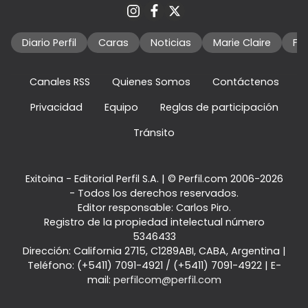
Diario Perfil
Caras
Noticias
Marie Claire
Fo
Canales RSS
Quienes Somos
Contáctenos
Privacidad
Equipo
Reglas de participación
Tránsito
Exitoina - Editorial Perfil S.A.
| © Perfil.com 2006-2026
- Todos los derechos reservados.
Editor responsable: Carlos Piro.
Registro de la propiedad intelectual número
5346433
Dirección:
California 2715
,
C1289ABI
,
CABA, Argentina
|
Teléfono:
(+5411) 7091-4921
/
(+5411) 7091-4922
| E-
mail:
perfilcom@perfil.com