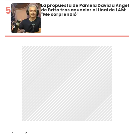
La propuesta de Pamela David a Ángel
5
de Brito tras anunciar el final de LAM:
"Me sorprendió"