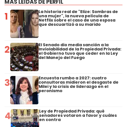
MÁS LEÍDAS DE PERFIL
La historia real de "Elize: Sombras de
1
una mujer", la nueva película de
Netflix sobre el caso de una esposa
que descuartizó a su marido
El Senado dio media sanción a la
2
Inviolabilidad de la Propiedad Privada:
el Gobierno tuvo que ceder en la Ley
del Manejo del Fuego
Encuesta rumbo a 2027: cuatro
3
consultoras midieron el desgaste de
Milei y la crisis de liderazgo en el
peronismo
Ley de Propiedad Privada: qué
4
senadores votaron a favor y cuáles
en contra