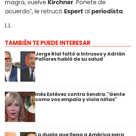
magra, vuelve
Kirchner
. Ponete de
acuerdo”, le retrucó
Espert
al
periodista
.
L.L.
TAMBIÉN TE PUEDE INTERESAR
Jorge Rial faltó a Intrusos y Adrián
Pallares habló de su salud
Inés Estévez contra Sendra: "Gente
como vos empala y viola niñas"
La dupla que llega a América para