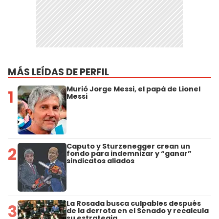
MÁS LEÍDAS DE PERFIL
Murió Jorge Messi, el papá de Lionel
1
Messi
Caputo y Sturzenegger crean un
2
fondo para indemnizar y “ganar”
sindicatos aliados
La Rosada busca culpables después
3
de la derrota en el Senado y recalcula
su estrategia