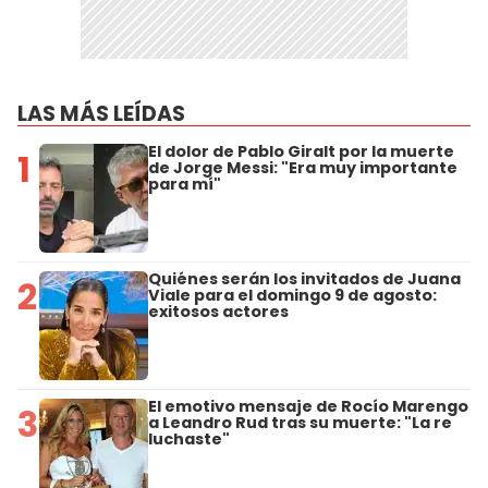
LAS MÁS LEÍDAS
El dolor de Pablo Giralt por la muerte
1
de Jorge Messi: "Era muy importante
para mí"
Quiénes serán los invitados de Juana
2
Viale para el domingo 9 de agosto:
exitosos actores
El emotivo mensaje de Rocío Marengo
3
a Leandro Rud tras su muerte: "La re
luchaste"