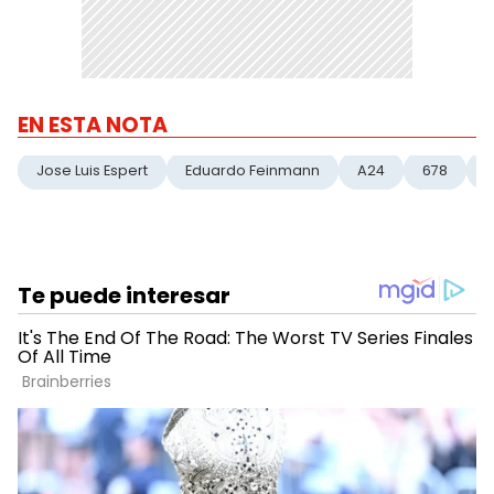
EN ESTA NOTA
Jose Luis Espert
Eduardo Feinmann
A24
678
K