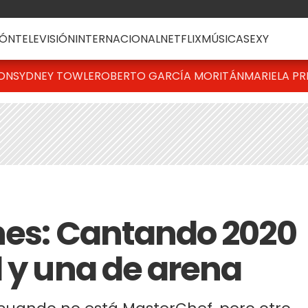
ÓN
TELEVISIÓN
INTERNACIONAL
NETFLIX
MÚSICA
SEXY
TON
SYDNEY TOWLE
ROBERTO GARCÍA MORITÁN
MARIELA PR
rnes: Cantando 2020
l y una de arena