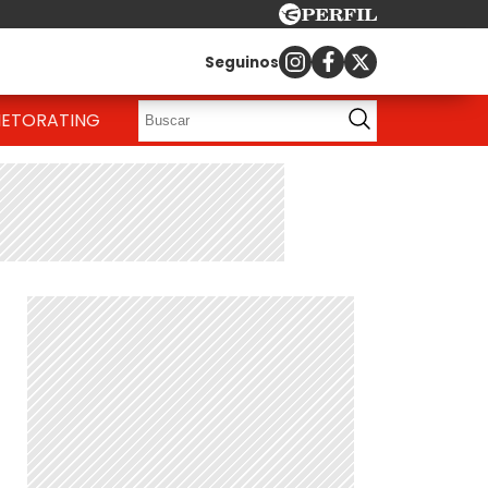
Seguinos
IETO
RATING