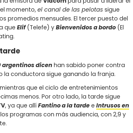
a la emisora de
Viacom
para pasar a liderar el
r el momento,
el canal de las pelotas
sigue
os promedios mensuales. El tercer puesto del
ya que
Elif
(Telefe) y
Bienvenidos a bordo
(El
ting.
 tarde
0 argentinos dicen
han sabido poner contra
ro la conductora sigue ganando la franja.
 mientras que el ciclo de entretenimientos
imas menos. Por otro lado, la tarde sigue
TV
, ya que allí
Fantino a la tarde
e
Intrusos en
os programas con más audiencia, con 2,9 y
te.