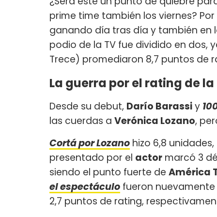
¿Será este un punto de quiebre par
prime time también los viernes? Po
ganando día tras día y también en l
podio de la TV fue dividido en dos, 
Trece) promediaron 8,7 puntos de ra
La guerra por el rating de la
Desde su debut,
Darío Barassi
y
10
las cuerdas a
Verónica Lozano
, pe
Cortá por Lozano
hizo 6,8 unidades,
presentado por el
actor
marcó 3 déc
siendo el punto fuerte de
América 
el espectáculo
fueron nuevamente l
2,7 puntos de rating, respectivamen