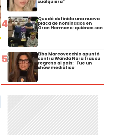
cualquiera"
Quedó definida una nueva
4
placa de nominados en
Gran Hermano: quiénes son
Elba Marcovecchio apuntó
5
contra Wanda Nara tras su
regreso al país: "Fue un
show mediático"