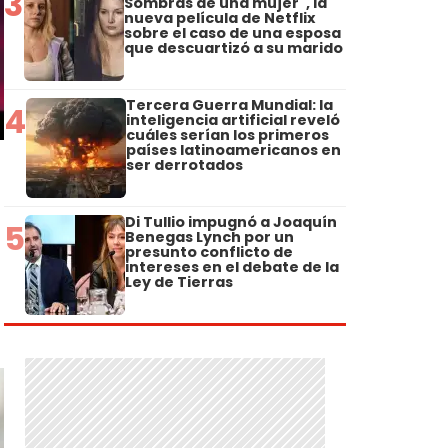
3
Sombras de una mujer", la
nueva película de Netflix
sobre el caso de una esposa
que descuartizó a su marido
Tercera Guerra Mundial: la
4
inteligencia artificial reveló
cuáles serían los primeros
países latinoamericanos en
ser derrotados
Di Tullio impugnó a Joaquín
5
Benegas Lynch por un
presunto conflicto de
intereses en el debate de la
Ley de Tierras