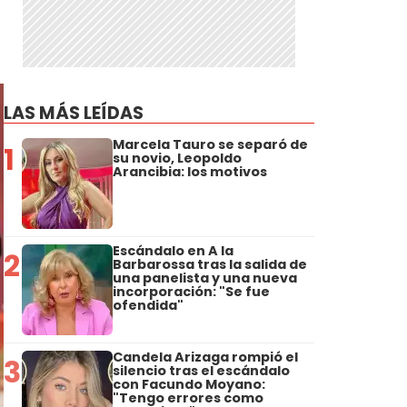
LAS MÁS LEÍDAS
Marcela Tauro se separó de
1
su novio, Leopoldo
Arancibia: los motivos
Escándalo en A la
2
Barbarossa tras la salida de
una panelista y una nueva
incorporación: "Se fue
ofendida"
Candela Arizaga rompió el
3
silencio tras el escándalo
con Facundo Moyano:
"Tengo errores como