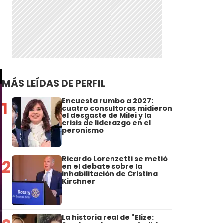
MÁS LEÍDAS DE PERFIL
Encuesta rumbo a 2027:
1
cuatro consultoras midieron
el desgaste de Milei y la
crisis de liderazgo en el
peronismo
Ricardo Lorenzetti se metió
2
en el debate sobre la
inhabilitación de Cristina
Kirchner
La historia real de "Elize: