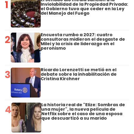
1
Inviolabilidad de la Propiedad Privada:
el Gobierno tuvo que ceder en la Ley
del Manejo del Fuego
Encuesta rumbo a 2027: cuatro
2
consultoras midieron el desgaste de
Milei y la crisis de liderazgo en el
peronismo
Ricardo Lorenzetti se metió en el
3
debate sobre la inhabilitación de
Cristina Kirchner
La historia real de "Elize: Sombras de
4
una mujer", la nueva película de
Netflix sobre el caso de una esposa
que descuartizó a su marido