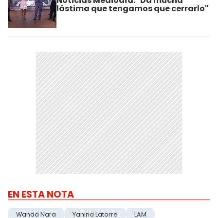
Noticias Mediodía: "Da mucha
lástima que tengamos que cerrarlo"
EN ESTA NOTA
Wanda Nara
Yanina Latorre
LAM