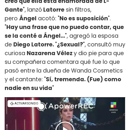
creo que ella está enamorada de L-
Gante
", lanzó
Latorre
sin filtros,
pero
Ángel
acotó: "
No es suposición
".
"
Hay una frase que no puedo contar, que
se la conté a Ángel...
", agregó la esposa
de
Diego Latorre.
"
¿Sexual?
", consultó muy
curiosa
Nazarena Vélez
y dio pie para que
su compañera comentara qué fue lo que
pasó entre la dueña de Wanda Cosmetics
y el cantante: "
Sí, tremenda. (Fue) como
nadie en su vida
"