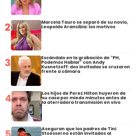
Marcela Tauro se separó de su novio,
2
Leopoldo Arancibia: los motivos
Escándalo en la grabación de "PH,
3
Podemos Hablar" con Andy
Kusnetzoff: dos invitadas se cruzaron
frente a cámara
Los hijos de Perez Hilton huyeron de
4
su casa por miedo minutos antes de
la aterradora transmisión en vivo
Aseguran que los padres de Tini
5
Stoessel no están invitados al