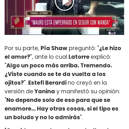
Por su parte,
Pía Shaw
preguntó: "
¿Le hizo
el amor?
", ante lo cual
Latorre
explicó:
"
Algo un poco más arriba. Tremendo.
¿Viste cuando se te da vuelta a los
ojitos?
".
Estefi Berardi
no creyó en la
versión de
Yanina
y manifestó su opinión:
"
No depende solo de eso para que se
enamore... Hay otras cosas, si el tipo es
un boludo y no lo admirás
".