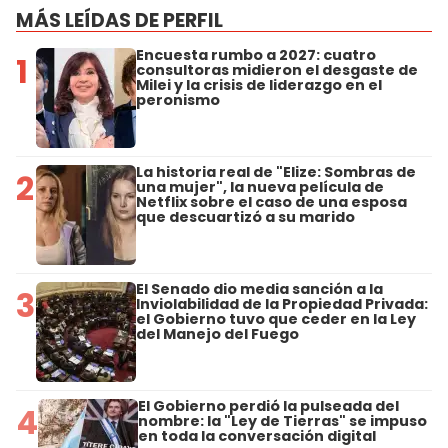
MÁS LEÍDAS DE PERFIL
Encuesta rumbo a 2027: cuatro
1
consultoras midieron el desgaste de
Milei y la crisis de liderazgo en el
peronismo
La historia real de "Elize: Sombras de
2
una mujer", la nueva película de
Netflix sobre el caso de una esposa
que descuartizó a su marido
El Senado dio media sanción a la
3
Inviolabilidad de la Propiedad Privada:
el Gobierno tuvo que ceder en la Ley
del Manejo del Fuego
El Gobierno perdió la pulseada del
4
nombre: la "Ley de Tierras" se impuso
en toda la conversación digital