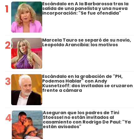
Escándalo en A la Barbarossa tras la
1
salida de una panelista y una nueva
incorporación: "Se fue ofendida"
Marcela Tauro se separó de su novio,
2
Leopoldo Arancibia: los motivos
Escándalo en la grabación de "PH,
3
Podemos Hablar" con Andy
Kusnetzoff: dos invitadas se cruzaron
frente a cámara
Aseguran que los padres de Tini
4
Stoessel no están invitados al
casamiento con Rodrigo De Paul: "Ya
están avisados"