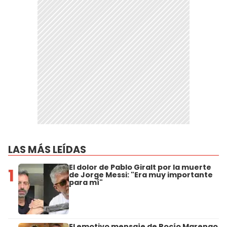
LAS MÁS LEÍDAS
El dolor de Pablo Giralt por la muerte
1
de Jorge Messi: "Era muy importante
para mí"
El emotivo mensaje de Rocío Marengo