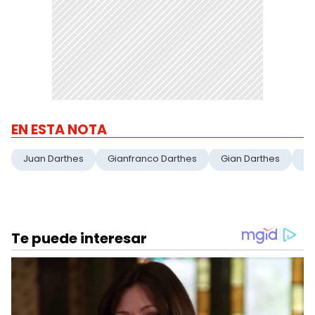
EN ESTA NOTA
Juan Darthes
Gianfranco Darthes
Gian Darthes
D