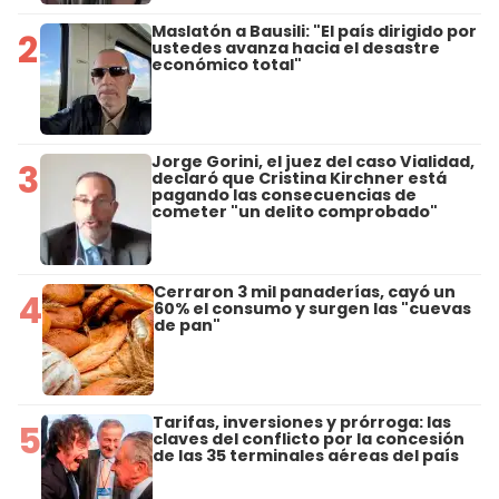
Maslatón a Bausili: "El país dirigido por
2
ustedes avanza hacia el desastre
económico total"
Jorge Gorini, el juez del caso Vialidad,
3
declaró que Cristina Kirchner está
pagando las consecuencias de
cometer "un delito comprobado"
Cerraron 3 mil panaderías, cayó un
4
60% el consumo y surgen las "cuevas
de pan"
Tarifas, inversiones y prórroga: las
5
claves del conflicto por la concesión
de las 35 terminales aéreas del país