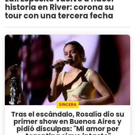
historia en River: corona su
tour con una tercera fecha
SINCERA
Tras el escándalo, Rosalía dio su
primer show en Buenos Aires y
pidió disculpas: "Mi amor por