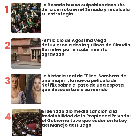
La Rosada busca culpables después
1
de la derrota en el Senado y recalcula
su estrategia
Femicidio de Agostina Vega:
2
detuvieron a dos inquilinos de Claudio
Barrelier por encubrimiento
agravado
La historia real de "Elize: Sombras de
3
una mujer", la nueva película de
Netflix sobre el caso de una esposa
que descuartizó a su marido
El Senado dio media sanción a la
4
Inviolabilidad de la Propiedad Privada:
el Gobierno tuvo que ceder en la Ley
del Manejo del Fuego