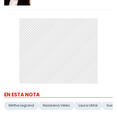
EN ESTA NOTA
Mirtha Legrand
Nazarena Vélez
Laura Ubfal
Susan