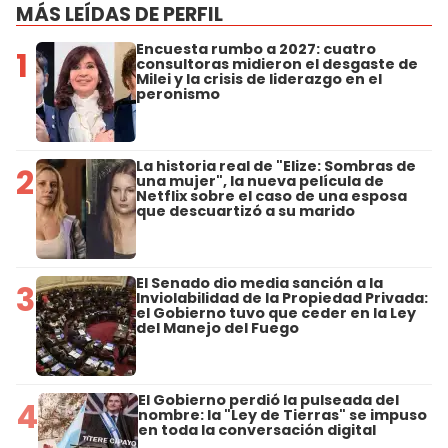
MÁS LEÍDAS DE PERFIL
Encuesta rumbo a 2027: cuatro
1
consultoras midieron el desgaste de
Milei y la crisis de liderazgo en el
peronismo
La historia real de "Elize: Sombras de
2
una mujer", la nueva película de
Netflix sobre el caso de una esposa
que descuartizó a su marido
El Senado dio media sanción a la
3
Inviolabilidad de la Propiedad Privada:
el Gobierno tuvo que ceder en la Ley
del Manejo del Fuego
El Gobierno perdió la pulseada del
4
nombre: la "Ley de Tierras" se impuso
en toda la conversación digital