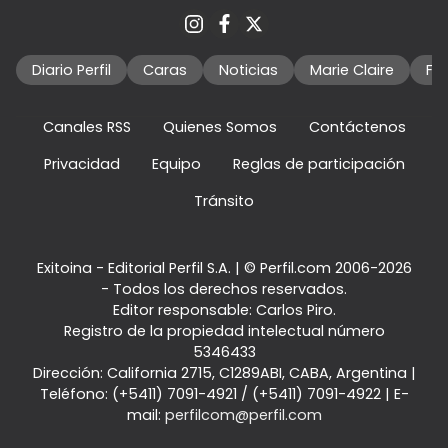
Diario Perfil
Caras
Noticias
Marie Claire
Fo
Canales RSS
Quienes Somos
Contáctenos
Privacidad
Equipo
Reglas de participación
Tránsito
Exitoina - Editorial Perfil S.A.
| © Perfil.com 2006-2026
- Todos los derechos reservados.
Editor responsable: Carlos Piro.
Registro de la propiedad intelectual número
5346433
Dirección:
California 2715
,
C1289ABI
,
CABA, Argentina
|
Teléfono:
(+5411) 7091-4921
/
(+5411) 7091-4922
| E-
mail:
perfilcom@perfil.com