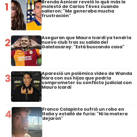
Brenda Asnicar reveló lo qué más le
1
molestó de Carlos Tévez cuando
salieron: "Me generaba mucha
frustración"
Aseguran que Mauro Icardi ya tendría
2
nuevo club tras su salida del
Galatasaray: "Está buscando casa"
Apareció un polémico video de Wanda
3
Nara con sus hijas que podría
comprometer su conflicto judicial con
Mauro Icardi
Franco Colapinto sufrió un robo en
4
Italia y estalló de furia: "Ni la matera
dejaron"