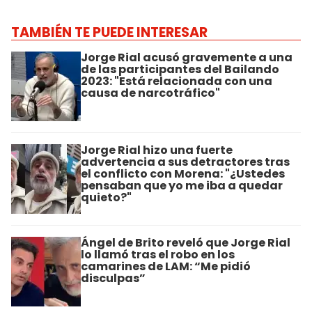
TAMBIÉN TE PUEDE INTERESAR
Jorge Rial acusó gravemente a una
de las participantes del Bailando
2023: "Está relacionada con una
causa de narcotráfico"
Jorge Rial hizo una fuerte
advertencia a sus detractores tras
el conflicto con Morena: "¿Ustedes
pensaban que yo me iba a quedar
quieto?"
Ángel de Brito reveló que Jorge Rial
lo llamó tras el robo en los
camarines de LAM: “Me pidió
disculpas”