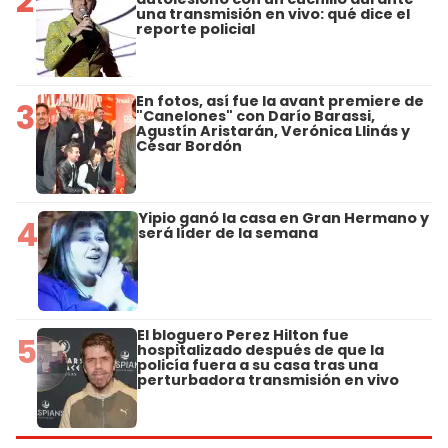
2
una transmisión en vivo: qué dice el
reporte policial
En fotos, así fue la avant premiere de
3
"Canelones" con Darío Barassi,
Agustín Aristarán, Verónica Llinás y
César Bordón
Yipio ganó la casa en Gran Hermano y
4
será líder de la semana
El bloguero Perez Hilton fue
5
hospitalizado después de que la
policía fuera a su casa tras una
perturbadora transmisión en vivo