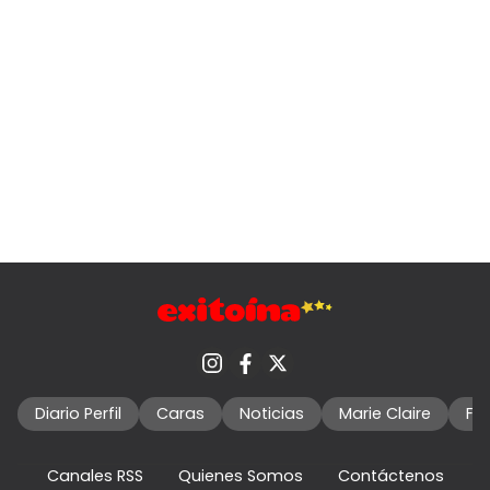
Diario Perfil
Caras
Noticias
Marie Claire
Fo
Canales RSS
Quienes Somos
Contáctenos