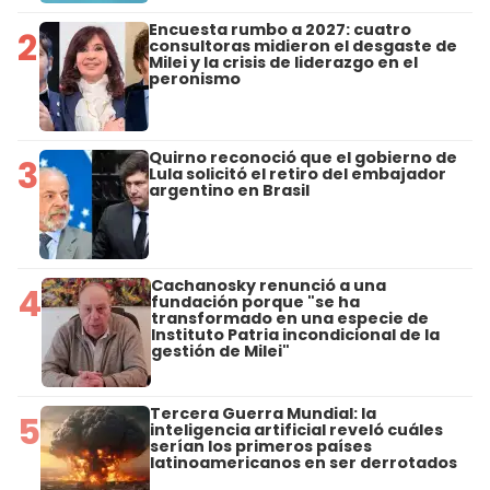
Encuesta rumbo a 2027: cuatro
2
consultoras midieron el desgaste de
Milei y la crisis de liderazgo en el
peronismo
Quirno reconoció que el gobierno de
3
Lula solicitó el retiro del embajador
argentino en Brasil
Cachanosky renunció a una
4
fundación porque "se ha
transformado en una especie de
Instituto Patria incondicional de la
gestión de Milei"
Tercera Guerra Mundial: la
5
inteligencia artificial reveló cuáles
serían los primeros países
latinoamericanos en ser derrotados