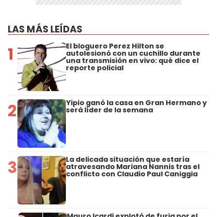
LAS MÁS LEÍDAS
El bloguero Perez Hilton se
1
autolesionó con un cuchillo durante
una transmisión en vivo: qué dice el
reporte policial
Yipio ganó la casa en Gran Hermano y
2
será líder de la semana
La delicada situación que estaría
3
atravesando Mariana Nannis tras el
conflicto con Claudio Paul Caniggia
Mauro Icardi explotó de furia por el