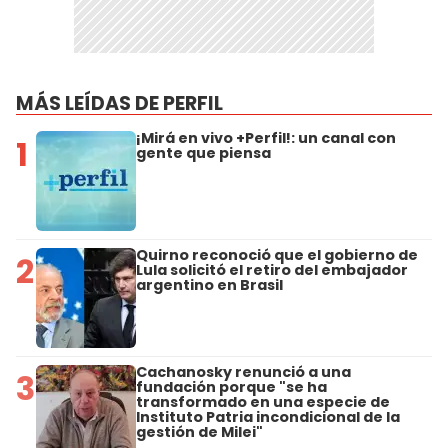
MÁS LEÍDAS DE PERFIL
¡Mirá en vivo +Perfil!: un canal con
1
gente que piensa
Quirno reconoció que el gobierno de
2
Lula solicitó el retiro del embajador
argentino en Brasil
Cachanosky renunció a una
3
fundación porque "se ha
transformado en una especie de
Instituto Patria incondicional de la
gestión de Milei"