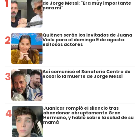
1
de Jorge Messi: "Era muy importante
para mí"
Quiénes serán los invitados de Juana
2
Viale para el domingo 9 de agosto:
exitosos actores
Así comunicó el Sanatorio Centro de
3
Rosario la muerte de Jorge Messi
Juanicar rompió el silencio tras
4
abandonar abruptamente Gran
Hermano, y habló sobre la salud de su
mamá