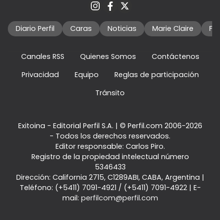
Diario Perfil
Caras
Noticias
Marie Claire
Fo
Canales RSS
Quienes Somos
Contáctenos
Privacidad
Equipo
Reglas de participación
Tránsito
Exitoina - Editorial Perfil S.A.
| © Perfil.com 2006-2026
- Todos los derechos reservados.
Editor responsable: Carlos Piro.
Registro de la propiedad intelectual número
5346433
Dirección:
California 2715
,
C1289ABI
,
CABA, Argentina
|
Teléfono:
(+5411) 7091-4921
/
(+5411) 7091-4922
| E-
mail:
perfilcom@perfil.com