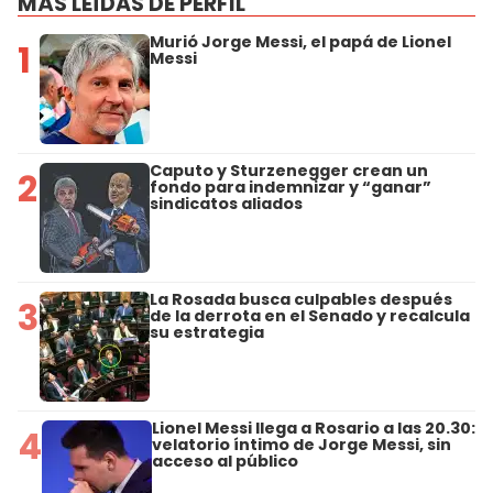
MÁS LEÍDAS DE PERFIL
Murió Jorge Messi, el papá de Lionel
1
Messi
Caputo y Sturzenegger crean un
2
fondo para indemnizar y “ganar”
sindicatos aliados
La Rosada busca culpables después
3
de la derrota en el Senado y recalcula
su estrategia
Lionel Messi llega a Rosario a las 20.30:
4
velatorio íntimo de Jorge Messi, sin
acceso al público