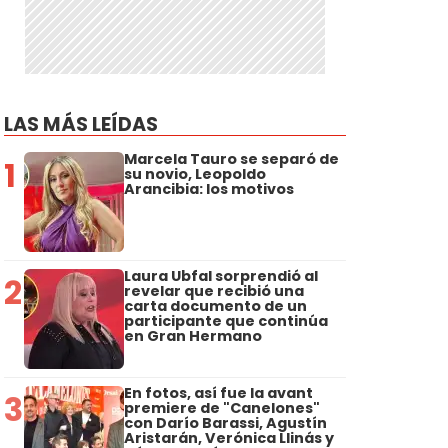
LAS MÁS LEÍDAS
Marcela Tauro se separó de
1
su novio, Leopoldo
Arancibia: los motivos
Laura Ubfal sorprendió al
2
revelar que recibió una
carta documento de un
participante que continúa
en Gran Hermano
En fotos, así fue la avant
3
premiere de "Canelones"
con Darío Barassi, Agustín
Aristarán, Verónica Llinás y