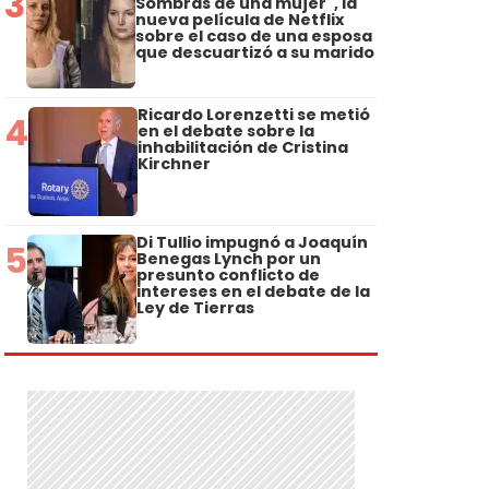
3
Sombras de una mujer", la
nueva película de Netflix
sobre el caso de una esposa
que descuartizó a su marido
Ricardo Lorenzetti se metió
4
en el debate sobre la
inhabilitación de Cristina
Kirchner
Di Tullio impugnó a Joaquín
5
Benegas Lynch por un
presunto conflicto de
intereses en el debate de la
Ley de Tierras