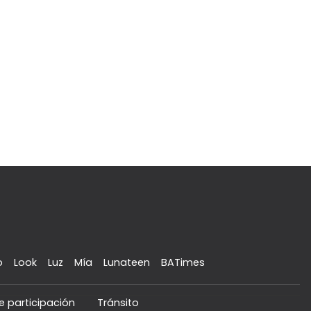
o
Look
Luz
Mía
Lunateen
BATimes
e participación
Tránsito