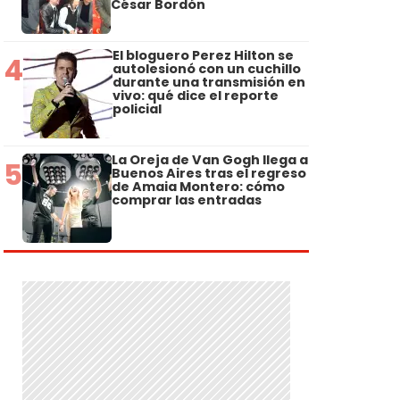
César Bordón
El bloguero Perez Hilton se
4
autolesionó con un cuchillo
durante una transmisión en
vivo: qué dice el reporte
policial
La Oreja de Van Gogh llega a
5
Buenos Aires tras el regreso
de Amaia Montero: cómo
comprar las entradas