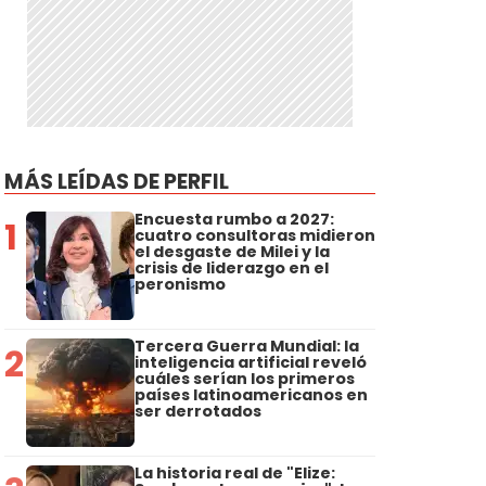
MÁS LEÍDAS DE PERFIL
Encuesta rumbo a 2027:
1
cuatro consultoras midieron
el desgaste de Milei y la
crisis de liderazgo en el
peronismo
Tercera Guerra Mundial: la
2
inteligencia artificial reveló
cuáles serían los primeros
países latinoamericanos en
ser derrotados
La historia real de "Elize: