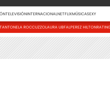
ÓN
TELEVISIÓN
INTERNACIONAL
NETFLIX
MÚSICA
SEXY
T
ANTONELA ROCCUZZO
LAURA UBFAL
PEREZ HILTON
RATIN