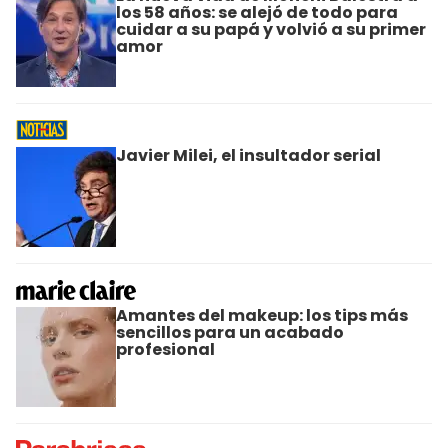
los 58 años: se alejó de todo para
cuidar a su papá y volvió a su primer
amor
Javier Milei, el insultador serial
Amantes del makeup: los tips más
sencillos para un acabado
profesional