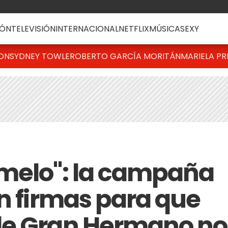
ÓN
TELEVISIÓN
INTERNACIONAL
NETFLIX
MÚSICA
SEXY
TON
SYDNEY TOWLE
ROBERTO GARCÍA MORITÁN
MARIELA PR
amelo": la campaña
an firmas para que
de Gran Hermano no