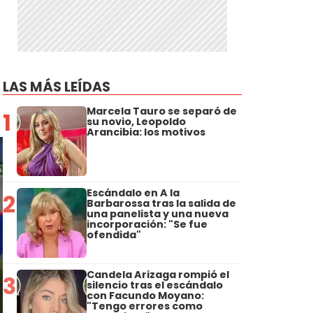
LAS MÁS LEÍDAS
Marcela Tauro se separó de
1
su novio, Leopoldo
Arancibia: los motivos
Escándalo en A la
2
Barbarossa tras la salida de
una panelista y una nueva
incorporación: "Se fue
ofendida"
Candela Arizaga rompió el
3
silencio tras el escándalo
con Facundo Moyano:
"Tengo errores como