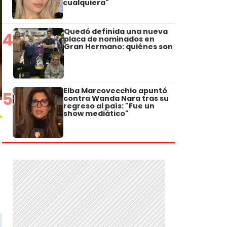
cualquiera"
Quedó definida una nueva
4
placa de nominados en
Gran Hermano: quiénes son
Elba Marcovecchio apuntó
5
contra Wanda Nara tras su
regreso al país: "Fue un
show mediático"