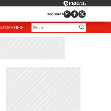
Seguinos
IETO
RATING