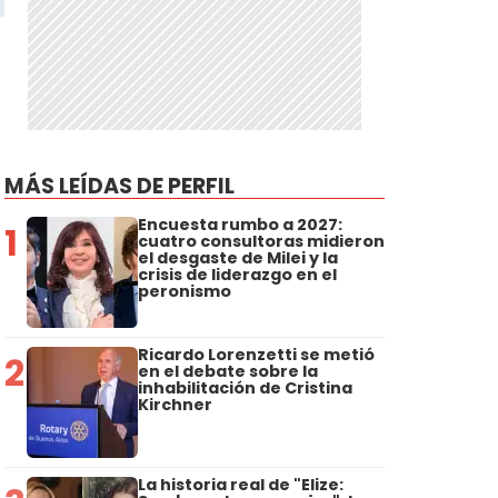
MÁS LEÍDAS DE PERFIL
Encuesta rumbo a 2027:
1
cuatro consultoras midieron
el desgaste de Milei y la
crisis de liderazgo en el
peronismo
Ricardo Lorenzetti se metió
2
en el debate sobre la
inhabilitación de Cristina
Kirchner
La historia real de "Elize: