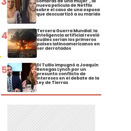
3
Sombras de una mujer", la
nueva película de Netflix
sobre el caso de una esposa
que descuartizó a su marido
Tercera Guerra Mundial: la
4
inteligencia artificial reveló
cuáles serían los primeros
países latinoamericanos en
ser derrotados
Di Tullio impugnó a Joaquín
5
Benegas Lynch por un
presunto conflicto de
intereses en el debate de la
Ley de Tierras