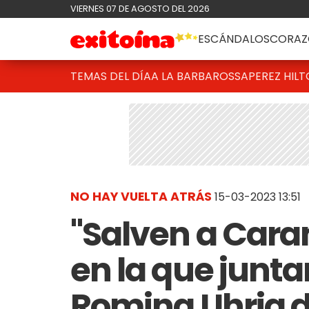
VIERNES 07 DE AGOSTO DEL 2026
ESCÁNDALOS
CORAZ
TEMAS DEL DÍA
A LA BARBAROSSA
PEREZ HIL
NO HAY VUELTA ATRÁS
15-03-2023 13:51
"Salven a Car
en la que junt
Romina Uhrig 