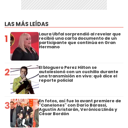
LAS MÁS LEÍDAS
Laura Ubfal sorprendió al revelar que
1
recibió una carta documento de un
participante que continúa en Gran
Hermano
El bloguero Perez Hilton se
2
autolesionó con un cuchillo durante
una transmisión en vivo: qué dice el
reporte policial
En fotos, así fue la avant premiere de
3
"Canelones" con Darío Barassi,
Agustín Aristarán, Verónica Llinás y
César Bordón