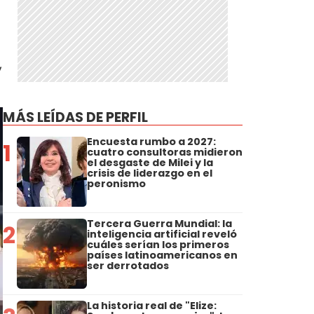
,
MÁS LEÍDAS DE PERFIL
Encuesta rumbo a 2027:
1
cuatro consultoras midieron
el desgaste de Milei y la
crisis de liderazgo en el
peronismo
Tercera Guerra Mundial: la
2
inteligencia artificial reveló
cuáles serían los primeros
países latinoamericanos en
ser derrotados
La historia real de "Elize: