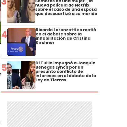
3
Sombras de una mujer", la
nueva película de Netflix
sobre el caso de una esposa
que descuartizó a su marido
Ricardo Lorenzetti se metió
4
en el debate sobre la
inhabilitación de Cristina
Kirchner
s
Di Tullio impugnó a Joaquín
5
Benegas Lynch por un
presunto conflicto de
e
intereses en el debate de la
Ley de Tierras
.