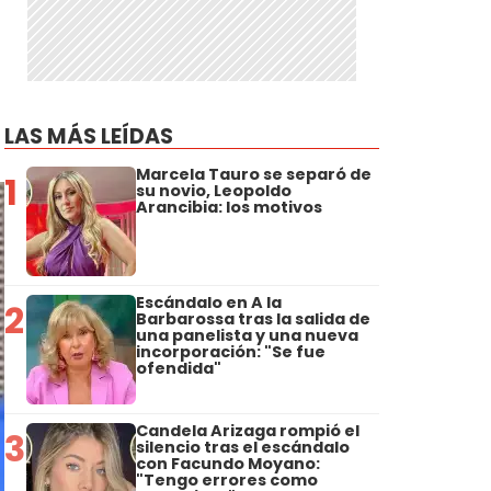
LAS MÁS LEÍDAS
Marcela Tauro se separó de
1
su novio, Leopoldo
Arancibia: los motivos
Escándalo en A la
2
Barbarossa tras la salida de
una panelista y una nueva
incorporación: "Se fue
ofendida"
Candela Arizaga rompió el
3
silencio tras el escándalo
con Facundo Moyano:
"Tengo errores como