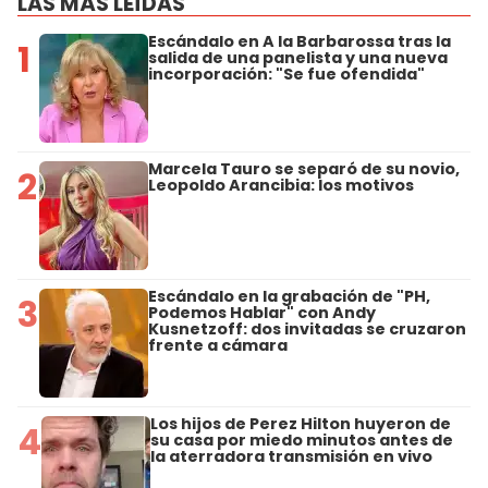
LAS MÁS LEÍDAS
Escándalo en A la Barbarossa tras la
1
salida de una panelista y una nueva
incorporación: "Se fue ofendida"
Marcela Tauro se separó de su novio,
2
Leopoldo Arancibia: los motivos
Escándalo en la grabación de "PH,
3
Podemos Hablar" con Andy
Kusnetzoff: dos invitadas se cruzaron
frente a cámara
Los hijos de Perez Hilton huyeron de
4
su casa por miedo minutos antes de
la aterradora transmisión en vivo