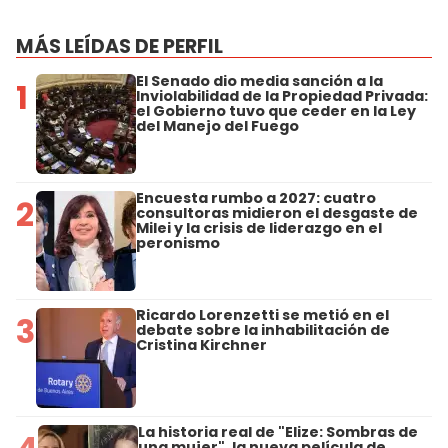
MÁS LEÍDAS DE PERFIL
El Senado dio media sanción a la
1
Inviolabilidad de la Propiedad Privada:
el Gobierno tuvo que ceder en la Ley
del Manejo del Fuego
Encuesta rumbo a 2027: cuatro
2
consultoras midieron el desgaste de
Milei y la crisis de liderazgo en el
peronismo
Ricardo Lorenzetti se metió en el
3
debate sobre la inhabilitación de
Cristina Kirchner
La historia real de "Elize: Sombras de
una mujer", la nueva película de