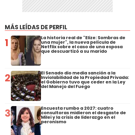
MÁS LEÍDAS DE PERFIL
La historia real de "Elize: Sombras de
1
una mujer", la nueva película de
Netflix sobre el caso de una esposa
que descuartizó a su marido
El Senado dio media sanción a la
2
Inviolabilidad de la Propiedad Privada:
el Gobierno tuvo que ceder en la Ley
del Manejo del Fuego
Encuesta rumbo a 2027: cuatro
3
consultoras midieron el desgaste de
Milei y la crisis de liderazgo en el
peronismo