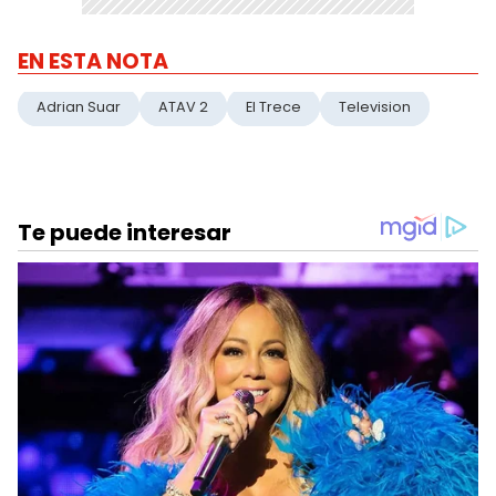
EN ESTA NOTA
Adrian Suar
ATAV 2
El Trece
Television