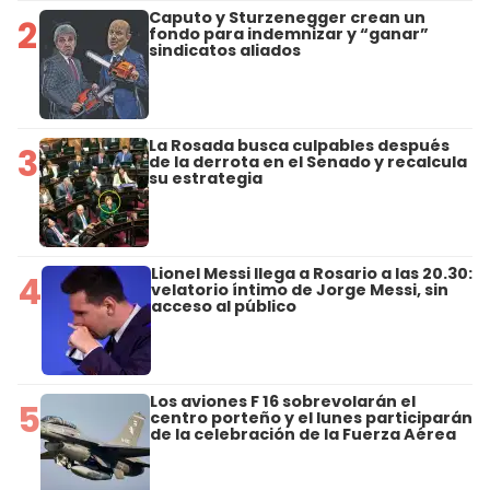
Caputo y Sturzenegger crean un
2
fondo para indemnizar y “ganar”
sindicatos aliados
La Rosada busca culpables después
3
de la derrota en el Senado y recalcula
su estrategia
Lionel Messi llega a Rosario a las 20.30:
4
velatorio íntimo de Jorge Messi, sin
acceso al público
Los aviones F 16 sobrevolarán el
5
centro porteño y el lunes participarán
de la celebración de la Fuerza Aérea