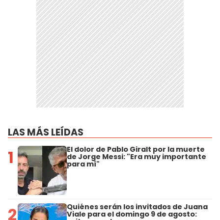
LAS MÁS LEÍDAS
El dolor de Pablo Giralt por la muerte
1
de Jorge Messi: "Era muy importante
para mí"
Quiénes serán los invitados de Juana
2
Viale para el domingo 9 de agosto: