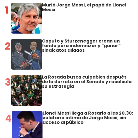
Murió Jorge Messi, el papá de Lionel
1
Messi
Caputo y Sturzenegger crean un
2
fondo para indemnizar y “ganar”
sindicatos aliados
La Rosada busca culpables después
3
de la derrota en el Senado y recalcula
su estrategia
Lionel Messi llega a Rosario a las 20.30:
4
velatorio íntimo de Jorge Messi, sin
acceso al público