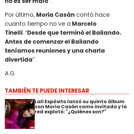
no es ser malo
”.
Por último,
Moria Casán
contó hace
cuanto tiempo no ve a
Marcelo
Tinelli
: “
Desde que terminó el Bailando.
Antes de comenzar el Bailando
teníamos reuniones y una charla
divertida
”.
A.G.
TAMBIÉN TE PUEDE INTERESAR
Lali Espósito lanzó su quinto álbum
con Moria Casán como invitada y la
red explotó: "¿Quiénes son?"