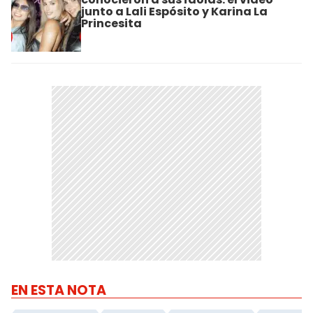
junto a Lali Espósito y Karina La
Princesita
EN ESTA NOTA