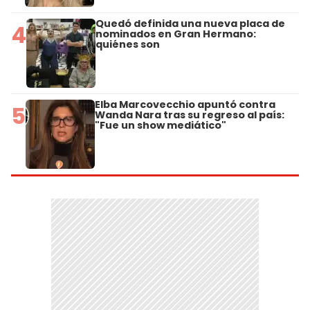
Quedó definida una nueva placa de
4
nominados en Gran Hermano:
quiénes son
Elba Marcovecchio apuntó contra
5
Wanda Nara tras su regreso al país:
"Fue un show mediático"