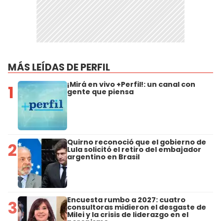
MÁS LEÍDAS DE PERFIL
¡Mirá en vivo +Perfil!: un canal con
1
gente que piensa
Quirno reconoció que el gobierno de
2
Lula solicitó el retiro del embajador
argentino en Brasil
Encuesta rumbo a 2027: cuatro
3
consultoras midieron el desgaste de
Milei y la crisis de liderazgo en el