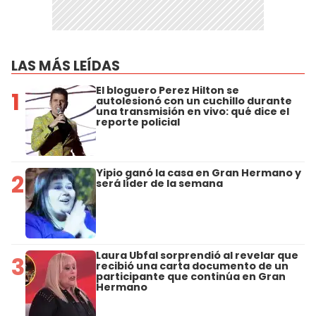
LAS MÁS LEÍDAS
El bloguero Perez Hilton se
1
autolesionó con un cuchillo durante
una transmisión en vivo: qué dice el
reporte policial
Yipio ganó la casa en Gran Hermano y
2
será líder de la semana
Laura Ubfal sorprendió al revelar que
3
recibió una carta documento de un
participante que continúa en Gran
Hermano