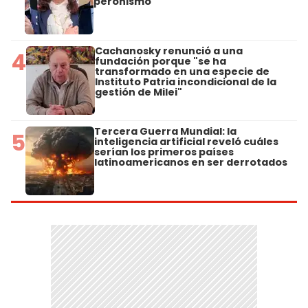
peronismo
Cachanosky renunció a una
4
fundación porque "se ha
transformado en una especie de
Instituto Patria incondicional de la
gestión de Milei"
Tercera Guerra Mundial: la
5
inteligencia artificial reveló cuáles
serían los primeros países
latinoamericanos en ser derrotados