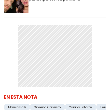
EN ESTA NOTA
Marixa Balli
Ximena Capristo
Yanina Latorre
Ferna