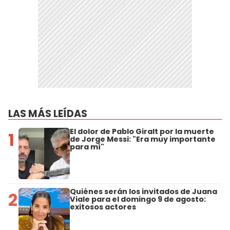
LAS MÁS LEÍDAS
El dolor de Pablo Giralt por la muerte
1
de Jorge Messi: "Era muy importante
para mí"
Quiénes serán los invitados de Juana
2
Viale para el domingo 9 de agosto:
exitosos actores