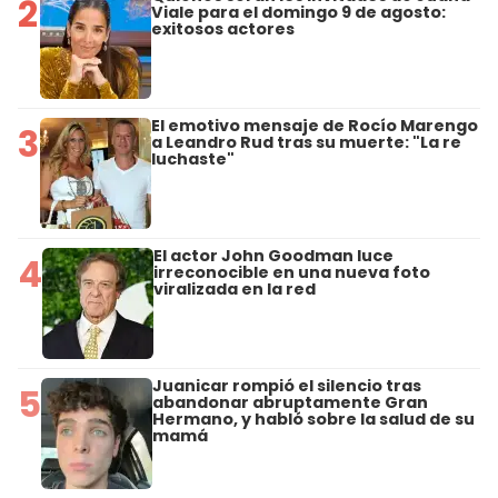
2
Viale para el domingo 9 de agosto:
exitosos actores
El emotivo mensaje de Rocío Marengo
3
a Leandro Rud tras su muerte: "La re
luchaste"
El actor John Goodman luce
4
irreconocible en una nueva foto
viralizada en la red
Juanicar rompió el silencio tras
5
abandonar abruptamente Gran
Hermano, y habló sobre la salud de su
mamá