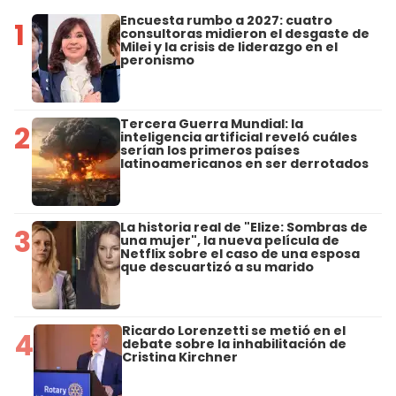
Encuesta rumbo a 2027: cuatro
1
consultoras midieron el desgaste de
Milei y la crisis de liderazgo en el
peronismo
Tercera Guerra Mundial: la
2
inteligencia artificial reveló cuáles
serían los primeros países
latinoamericanos en ser derrotados
La historia real de "Elize: Sombras de
3
una mujer", la nueva película de
Netflix sobre el caso de una esposa
que descuartizó a su marido
Ricardo Lorenzetti se metió en el
4
debate sobre la inhabilitación de
Cristina Kirchner