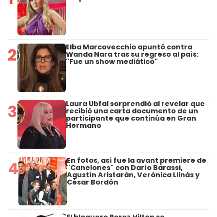
Elba Marcovecchio apuntó contra
2
Wanda Nara tras su regreso al país:
"Fue un show mediático"
Laura Ubfal sorprendió al revelar que
3
recibió una carta documento de un
participante que continúa en Gran
Hermano
En fotos, así fue la avant premiere de
4
"Canelones" con Darío Barassi,
Agustín Aristarán, Verónica Llinás y
César Bordón