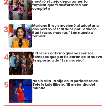
2
mostró el viejo departamento
familiar que transformará por
completo
Mariana Brey emocionó al adoptar a
3
dos perros rescatados por Leandro
Rud tras su muerte: "Son nuestra
familia"
El Trece confirmó quiénes son los
4
famosos que participarán de la nueva
temporada de "Es mi sueño"
Nació Mila, la hija de la periodista de
5
Telefe Luly Illbele: "El mejor día del
mundo"