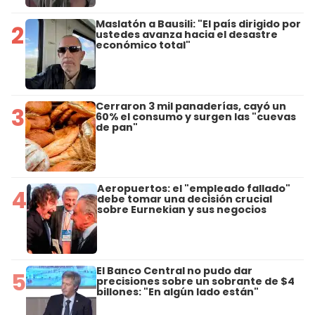
Maslatón a Bausili: "El país dirigido por
2
ustedes avanza hacia el desastre
económico total"
Cerraron 3 mil panaderías, cayó un
3
60% el consumo y surgen las "cuevas
de pan"
Aeropuertos: el "empleado fallado"
4
debe tomar una decisión crucial
sobre Eurnekian y sus negocios
El Banco Central no pudo dar
5
precisiones sobre un sobrante de $4
billones: "En algún lado están"