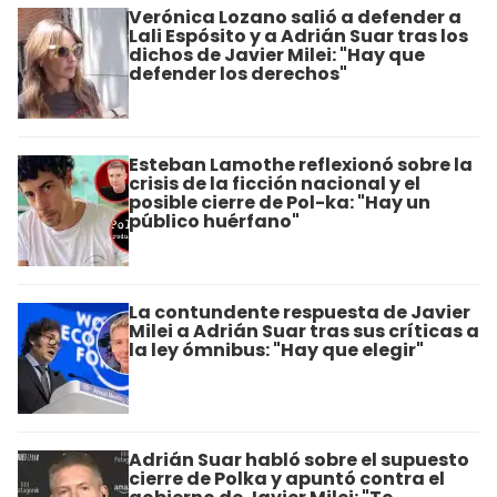
Verónica Lozano salió a defender a
Lali Espósito y a Adrián Suar tras los
dichos de Javier Milei: "Hay que
defender los derechos"
Esteban Lamothe reflexionó sobre la
crisis de la ficción nacional y el
posible cierre de Pol-ka: "Hay un
público huérfano"
La contundente respuesta de Javier
Milei a Adrián Suar tras sus críticas a
la ley ómnibus: "Hay que elegir"
Adrián Suar habló sobre el supuesto
cierre de Polka y apuntó contra el