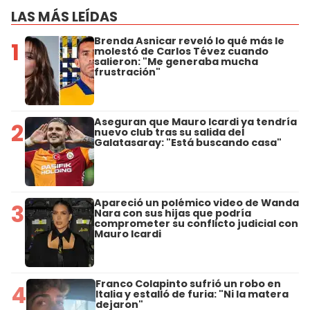
LAS MÁS LEÍDAS
Brenda Asnicar reveló lo qué más le
1
molestó de Carlos Tévez cuando
salieron: "Me generaba mucha
frustración"
Aseguran que Mauro Icardi ya tendría
2
nuevo club tras su salida del
Galatasaray: "Está buscando casa"
Apareció un polémico video de Wanda
3
Nara con sus hijas que podría
comprometer su conflicto judicial con
Mauro Icardi
Franco Colapinto sufrió un robo en
4
Italia y estalló de furia: "Ni la matera
dejaron"