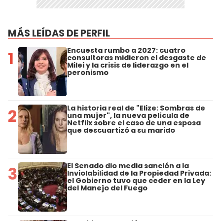
MÁS LEÍDAS DE PERFIL
Encuesta rumbo a 2027: cuatro
1
consultoras midieron el desgaste de
Milei y la crisis de liderazgo en el
peronismo
La historia real de "Elize: Sombras de
2
una mujer", la nueva película de
Netflix sobre el caso de una esposa
que descuartizó a su marido
El Senado dio media sanción a la
3
Inviolabilidad de la Propiedad Privada:
el Gobierno tuvo que ceder en la Ley
del Manejo del Fuego